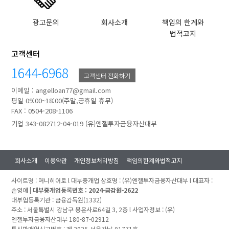
광고문의
회사소개
책임의 한계와
법적고지
고객센터
1644-6968
고객센터 전화하기
이메일 : angelloan77@gmail.com
평일 09:00~18:00(주말,공휴일 휴무)
FAX : 0504-208-1106
기업 343-082712-04-019 (유)엔젤투자금융자산대부
회사소개
이용약관
개인정보처리방침
책임의한계와법적고지
사이트명 : 머니히어로 l 대부중개업 상호명 : (유)엔젤투자금융자산대부 l 대표자 :
손영애 |
대부중개업등록번호 : 2024-금감원-2622
대부업등록기관 : 금융감독원(1332)
주소 : 서울특별시 강남구 봉은사로64길 3, 2층 l 사업자정보 : (유)
엔젤투자금융자산대부 180-87-02912
통신판매업신고번호 : 제 2025-서울강남-01771호