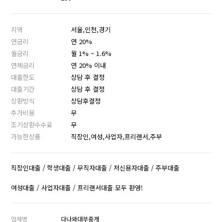
지역
서울,인천,경기
연금리
연 20%
월금리
월 1% ~ 1.6%
연체금리
연 20% 이내
대출한도
상담 후 결정
대출기간
상담 후 결정
상환방식
상담후결정
추가비용
무
조기상환수수료
무
가능한상품
직장인,여성,사업자,프리랜서,주부
직장인대출 / 학생대출 / 무직자대출 / 저신용자대출 / 주부대출
여성대출 / 사업자대출 / 프리랜서대출 모두 환영!
업체명
다나와대부중개