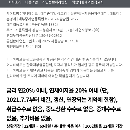
회사소개
이용약관
개인정보처리방침
책임의한계와법적고지
사이트명 : 머니히어로 l 대부중개업 상호명 : (유)엔젤투자금융자산대부 l 대표자 :
손영애 |
대부중개업등록번호 : 2024-금감원-2622
대부업등록기관 : 금융감독원(1332)
주소 : 서울특별시 강남구 봉은사로64길 3, 2층 l 사업자정보 : (유)
엔젤투자금융자산대부 180-87-02912
통신판매업신고번호 : 제 2025-서울강남-01771호
개인정보책임자 : 손영애
머니히어로는 광고플랫폼만 제공할 뿐 직접적인 대출 및 중개를 하지 않습니다.
머니히어로는 한국대부금융협회, 지자체 정식허가 업체만 광고 등록이 가능합니다.
머니히어로는 기재된 광고 내용은 대부(중개)업체가 제공하는 정보로서 이를
신뢰하여 취한 조치에 대하여 어떠한 책임을 지지 않습니다.
금리 연20% 이내, 연체이자율 20% 이내 (단,
2021.7.7부터 체결, 갱신, 연장되는 계약에 한함),
취급수수료 없음, 중도상환 수수료 없음, 중개수수료
없음, 추가비용 없음.
상환기간 : 12개월 ~ 60개월 / 총 대출 비용 예시 : 100만원을 12개월 기간