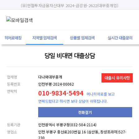
(유)엔젤투자금융자산대부 2024-금감원-2622(대부중개업)
히어로매칭
지역별 업체검색
상품별 업체검색
실시간 대출문의
당일 비대면 대출상담
업체명
다나와대부중개
대출시 유의사항
등록번호
인천부평-2024-00062
연락처
010-9834-5494
머니히어로를 보고
연락드렸다고 하시면 보다 상담이 쉬워집니다.
전화걸기
등록기관
인천광역시 부평구청(032-504-2114)
영업소
인천 부평구 충선로203번길 16 (삼산동, 창성프라자)527-
230