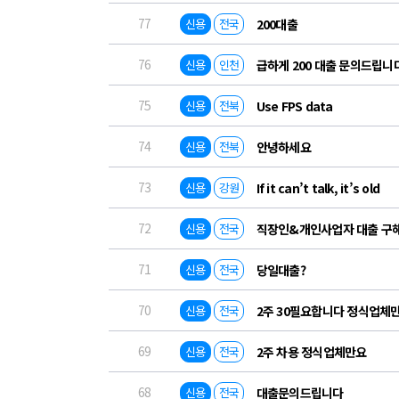
77
신용
전국
200대출
76
신용
인천
급하게 200 대출 문의드립니
75
신용
전북
Use FPS data
74
신용
전북
안녕하세요
73
신용
강원
If it can’t talk, it’s old
72
신용
전국
직장인&개인사업자 대출 구
71
신용
전국
당일대출?
70
신용
전국
2주 30필요합니다 정식업체
69
신용
전국
2주 차용 정식업체만요
68
신용
전국
대출문의드립니다