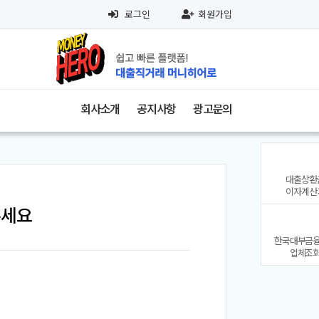
로그인
회원가입
회사소개
공지사항
광고문의
대출상환
이자계산
주세요
한국대부금
업체조