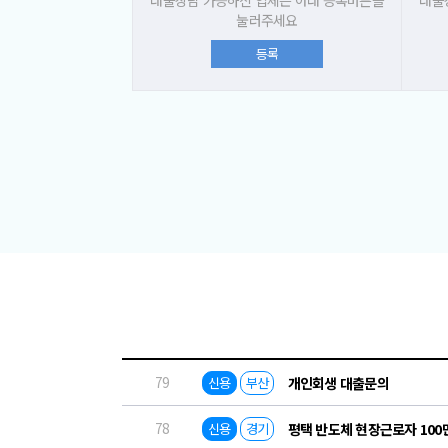
대출상담 가능하신 업체는 아래 등록버튼을
대출
눌러주세요
등록
79
신용
부산
개인회생 대출문의
78
신용
경기
평택 반도체 현장근로자 10