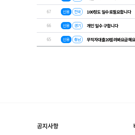
67
신용
전국
100정도 일수로필요합니다
66
신용
경기
개인 일수 구합니다
65
신용
충남
무직자대출20빌려봐요급해
공지사항