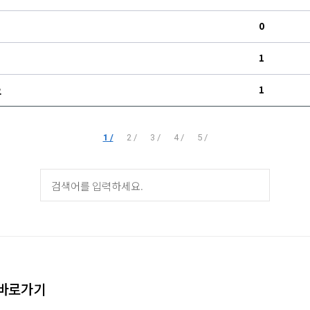
0
1
1
요
1 /
2 /
3 /
4 /
5 /
바로가기